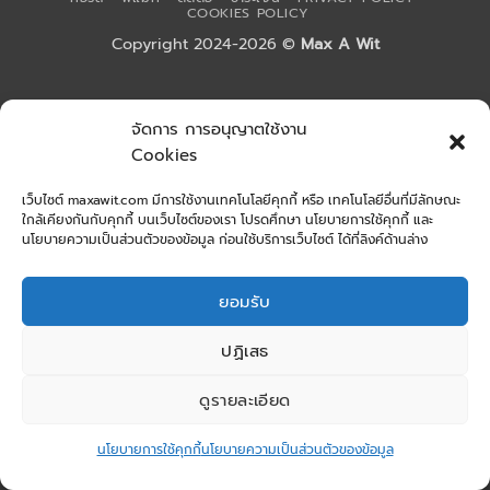
COOKIES POLICY
Copyright 2024-2026 ©
Max A Wit
จัดการ การอนุญาตใช้งาน
Cookies
เว็บไซต์ maxawit.com มีการใช้งานเทคโนโลยีคุกกี้ หรือ เทคโนโลยีอื่นที่มีลักษณะ
ใกล้เคียงกันกับคุกกี้ บนเว็บไซต์ของเรา โปรดศึกษา นโยบายการใช้คุกกี้ และ
นโยบายความเป็นส่วนตัวของข้อมูล ก่อนใช้บริการเว็บไซต์ ได้ที่ลิงค์ด้านล่าง
ยอมรับ
ปฏิเสธ
ดูรายละเอียด
นโยบายการใช้คุกกี้
นโยบายความเป็นส่วนตัวของข้อมูล