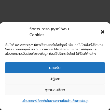
จัดการ การอนุญาตใช้งาน
Cookies
เว็บไซต์ maxawit.com มีการใช้งานเทคโนโลยีคุกกี้ หรือ เทคโนโลยีอื่นที่มีลักษณะ
ใกล้เคียงกันกับคุกกี้ บนเว็บไซต์ของเรา โปรดศึกษา นโยบายการใช้คุกกี้ และ
นโยบายความเป็นส่วนตัวของข้อมูล ก่อนใช้บริการเว็บไซต์ ได้ที่ลิงค์ด้านล่าง
ยอมรับ
ปฏิเสธ
ดูรายละเอียด
นโยบายการใช้คุกกี้
นโยบายความเป็นส่วนตัวของข้อมูล