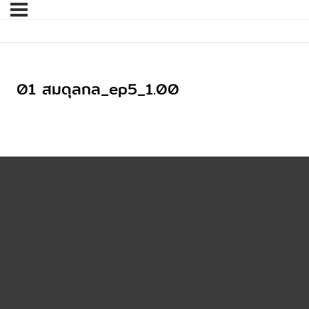
01 สมดุลกล_ep5_1.00