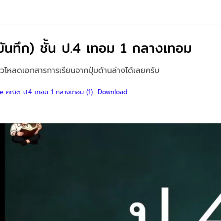
บันทึก) ชั้น ป.4 เทอม 1 กลางเทอม
วโหลดเอกสารการเรียนจากปุ่มด้านล่างได้เลยครับ
ve คณิต ป.4 เทอม 1 กลางเทอม (1)
Download