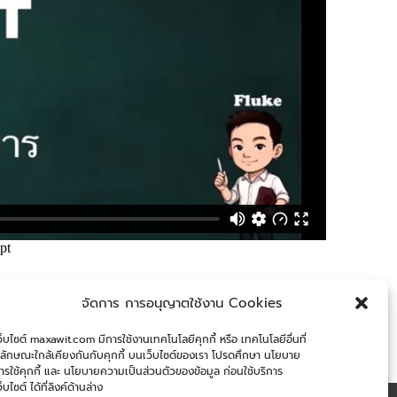
จัดการ การอนุญาตใช้งาน Cookies
ว็บไซต์ maxawit.com มีการใช้งานเทคโนโลยีคุกกี้ หรือ เทคโนโลยีอื่นที่
ีลักษณะใกล้เคียงกันกับคุกกี้ บนเว็บไซต์ของเรา โปรดศึกษา นโยบาย
ารใช้คุกกี้ และ นโยบายความเป็นส่วนตัวของข้อมูล ก่อนใช้บริการ
ว็บไซต์ ได้ที่ลิงค์ด้านล่าง