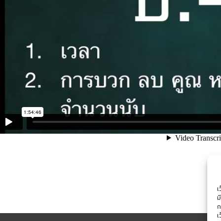
เ
ม
ก
เ