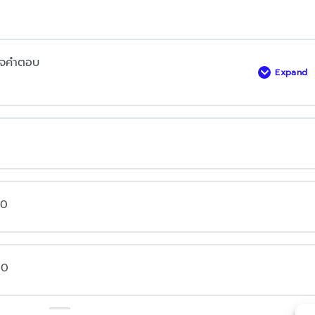
รวจคำตอบ
Expand
ดาวน์โ
ข้อสอบ
และ
อธิบาย
วิธี
ตรวจ
0
คำ
ตอบ
40
60