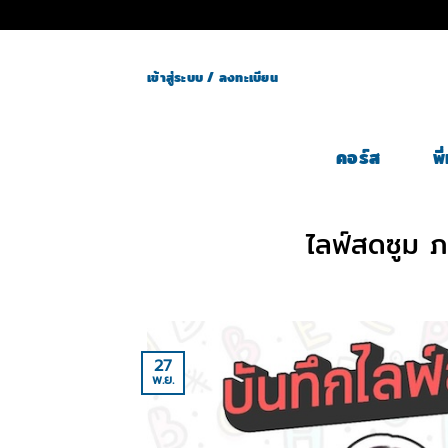
Skip
to
content
เข้าสู่ระบบ / ลงทะเบียน
คอร์ส
พ
ไลฟ์สดซูม 
27
พ.ย.