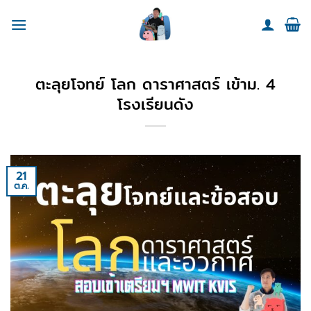
Skip
to
content
ตะลุยโจทย์ โลก ดาราศาสตร์ เข้าม. 4
โรงเรียนดัง
21
ต.ค.